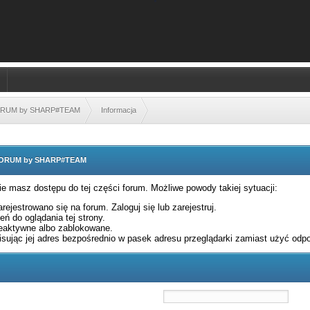
FORUM by SHARP#TEAM
Informacja
 FORUM by SHARP#TEAM
nie masz dostępu do tej części forum. Możliwe powody takiej sytuacji:
rejestrowano się na forum. Zaloguj się lub zarejestruj.
ń do oglądania tej strony.
eaktywne albo zablokowane.
sując jej adres bezpośrednio w pasek adresu przeglądarki zamiast użyć odpo