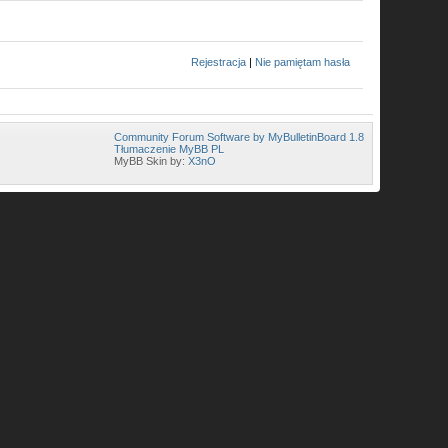
Rejestracja
|
Nie pamiętam hasła
Community Forum Software by MyBulletinBoard 1.8
Tłumaczenie MyBB PL
MyBB Skin by:
X3nO