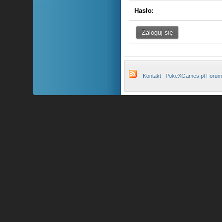
Hasło:
Kontakt
PokeXGames.pl Forum