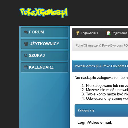
FORUM
Logowanie »
Rejestracja
UŻYTKOWNICY
PokeXGames.pl & Poke-Evo.com 
SZUKAJ
PokeXGames.pl & Poke-Evo.com
KALENDARZ
Nie nastąpiło zalogowanie, lub 
Nie zalogowano lub nie za
Możesz nie mieć uprawnie
Twoje konto może być ni
Odwiedzono tę stronę wpi
Zaloguj się
Login/Adres e-mail: