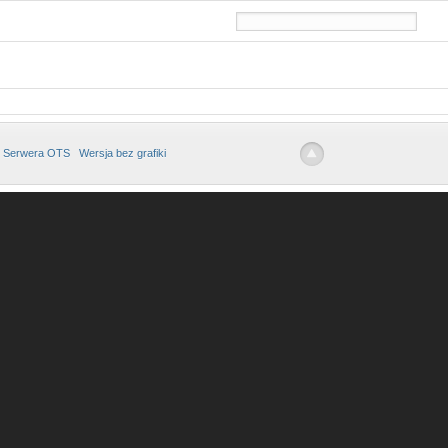
 Serwera OTS
Wersja bez grafiki