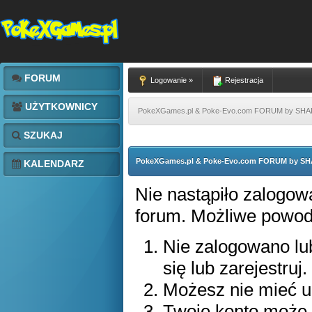
FORUM
Logowanie »
Rejestracja
UŻYTKOWNICY
PokeXGames.pl & Poke-Evo.com FORUM by SH
SZUKAJ
PokeXGames.pl & Poke-Evo.com FORUM by S
KALENDARZ
Nie nastąpiło zalogowa
forum. Możliwe powody 
Nie zalogowano lub
się lub zarejestruj.
Możesz nie mieć up
Twoje konto może 