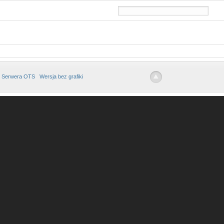
 Serwera OTS
Wersja bez grafiki