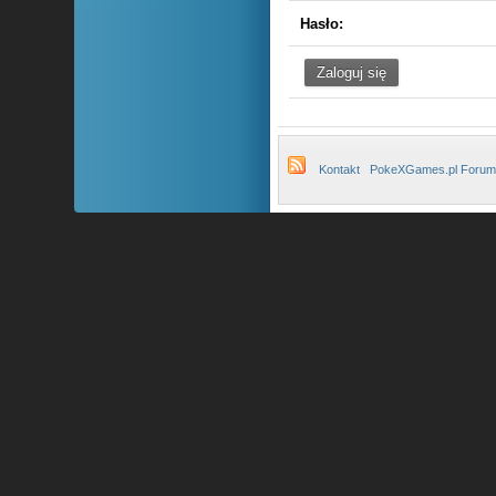
Hasło:
Kontakt
PokeXGames.pl Forum