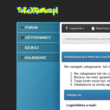
FORUM
Logowanie »
Rejestracja
UŻYTKOWNICY
PokeXGames.pl & Poke-Evo.com 
SZUKAJ
PokeXGames.pl & Poke-Evo.com
KALENDARZ
Nie nastąpiło zalogowanie, lub 
Nie zalogowano lub nie za
Możesz nie mieć uprawnie
Twoje konto może być ni
Odwiedzono tę stronę wpi
Zaloguj się
Login/Adres e-mail: