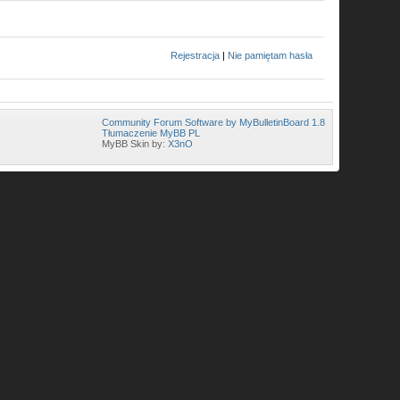
Rejestracja
|
Nie pamiętam hasła
Community Forum Software by MyBulletinBoard 1.8
Tłumaczenie MyBB PL
MyBB Skin by:
X3nO