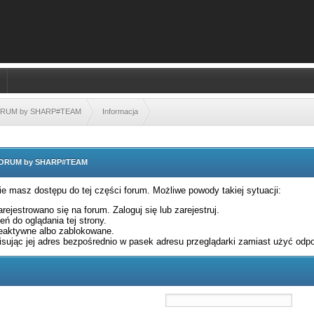
FORUM by SHARP#TEAM
Informacja
 FORUM by SHARP#TEAM
nie masz dostępu do tej części forum. Możliwe powody takiej sytuacji:
rejestrowano się na forum. Zaloguj się lub zarejestruj.
ń do oglądania tej strony.
eaktywne albo zablokowane.
sując jej adres bezpośrednio w pasek adresu przeglądarki zamiast użyć odpo