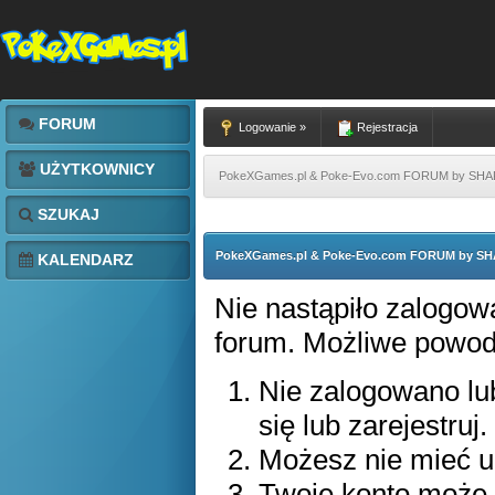
FORUM
Logowanie »
Rejestracja
UŻYTKOWNICY
PokeXGames.pl & Poke-Evo.com FORUM by SH
SZUKAJ
PokeXGames.pl & Poke-Evo.com FORUM by S
KALENDARZ
Nie nastąpiło zalogowa
forum. Możliwe powody 
Nie zalogowano lub
się lub zarejestruj.
Możesz nie mieć up
Twoje konto może 