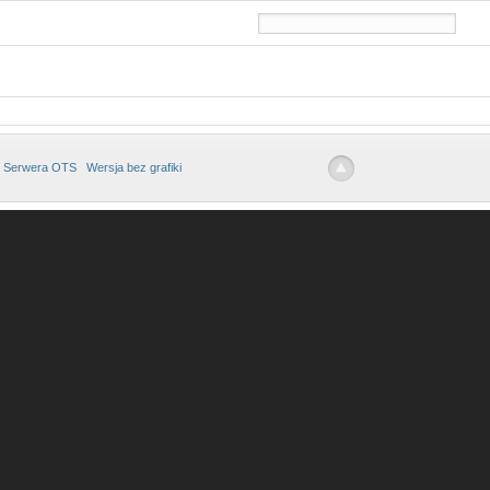
 Serwera OTS
Wersja bez grafiki