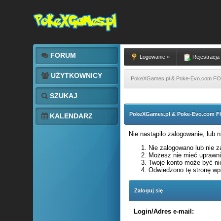
FORUM
Logowanie »
Rejestracja
UŻYTKOWNICY
PokeXGames.pl & Poke-Evo.com 
SZUKAJ
PokeXGames.pl & Poke-Evo.com
KALENDARZ
Nie nastąpiło zalogowanie, lub 
Nie zalogowano lub nie za
Możesz nie mieć uprawnie
Twoje konto może być ni
Odwiedzono tę stronę wpi
Zaloguj się
Login/Adres e-mail: