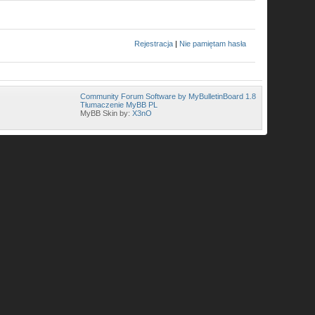
Rejestracja
|
Nie pamiętam hasła
Community Forum Software by MyBulletinBoard 1.8
Tłumaczenie MyBB PL
MyBB Skin by:
X3nO