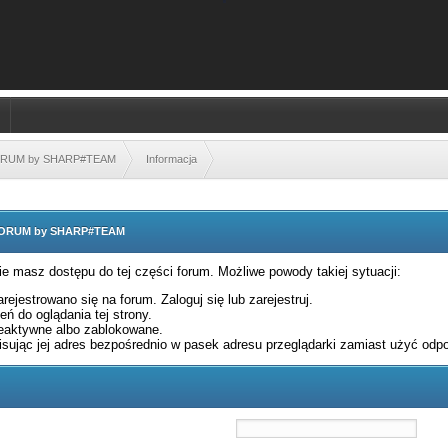
FORUM by SHARP#TEAM
Informacja
 FORUM by SHARP#TEAM
nie masz dostępu do tej części forum. Możliwe powody takiej sytuacji:
rejestrowano się na forum. Zaloguj się lub zarejestruj.
ń do oglądania tej strony.
eaktywne albo zablokowane.
sując jej adres bezpośrednio w pasek adresu przeglądarki zamiast użyć odpo