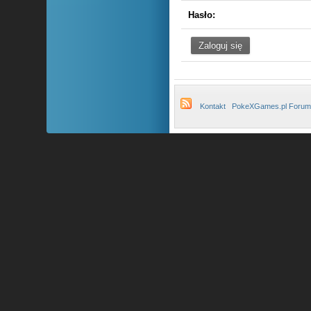
Hasło:
Kontakt
PokeXGames.pl Forum