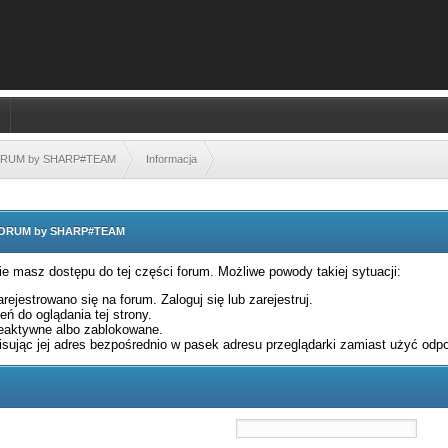
FORUM by SHARP#TEAM
Informacja
 FORUM by SHARP#TEAM
nie masz dostępu do tej części forum. Możliwe powody takiej sytuacji:
rejestrowano się na forum. Zaloguj się lub zarejestruj.
ń do oglądania tej strony.
eaktywne albo zablokowane.
sując jej adres bezpośrednio w pasek adresu przeglądarki zamiast użyć odpo