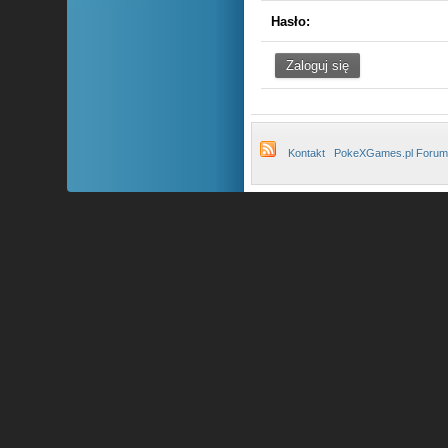
Hasło:
Kontakt
PokeXGames.pl Forum