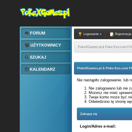
FORUM
Logowanie »
Rejestracja
UŻYTKOWNICY
PokeXGames.pl & Poke-Evo.com 
SZUKAJ
PokeXGames.pl & Poke-Evo.com
KALENDARZ
Nie nastąpiło zalogowanie, lub 
Nie zalogowano lub nie za
Możesz nie mieć uprawnie
Twoje konto może być ni
Odwiedzono tę stronę wpi
Zaloguj się
Login/Adres e-mail: