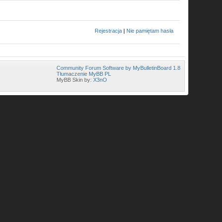
Rejestracja
|
Nie pamiętam hasła
Community Forum Software by MyBulletinBoard 1.8
Tłumaczenie MyBB PL
MyBB Skin by:
X3nO