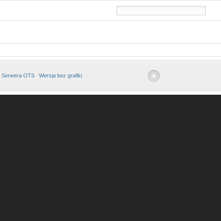
 Serwera OTS
Wersja bez grafiki