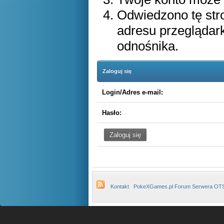
Odwiedzono tę str
adresu przeglądar
odnośnika.
Zaloguj się
Login/Adres e-mail:
Hasło:
Kontakt
PokeXGames.pl Forum Serwera OT