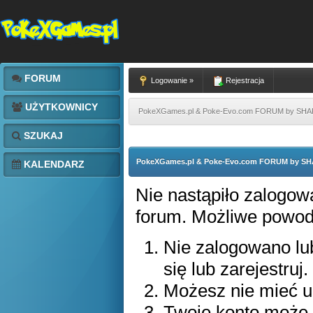
FORUM
Logowanie »
Rejestracja
UŻYTKOWNICY
PokeXGames.pl & Poke-Evo.com FORUM by SH
SZUKAJ
PokeXGames.pl & Poke-Evo.com FORUM by S
KALENDARZ
Nie nastąpiło zalogowa
forum. Możliwe powody 
Nie zalogowano lub
się lub zarejestruj.
Możesz nie mieć up
Twoje konto może 