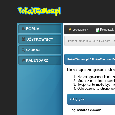
FORUM
Logowanie »
Rejestracja
UŻYTKOWNICY
PokeXGames.pl & Poke-Evo.com 
SZUKAJ
PokeXGames.pl & Poke-Evo.com
KALENDARZ
Nie nastąpiło zalogowanie, lub 
Nie zalogowano lub nie za
Możesz nie mieć uprawnie
Twoje konto może być ni
Odwiedzono tę stronę wpi
Zaloguj się
Login/Adres e-mail: