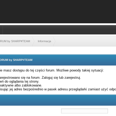
FORUM by SHARP#TEAM
Informacja
 FORUM by SHARP#TEAM
nie masz dostępu do tej części forum. Możliwe powody takiej sytuacji:
rejestrowano się na forum. Zaloguj się lub zarejestruj.
ń do oglądania tej strony.
eaktywne albo zablokowane.
sując jej adres bezpośrednio w pasek adresu przeglądarki zamiast użyć odpo