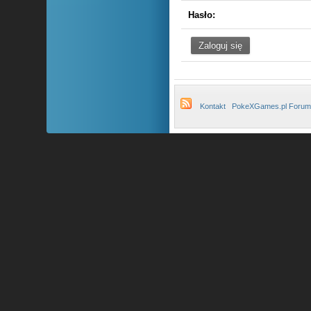
Hasło:
Kontakt
PokeXGames.pl Forum