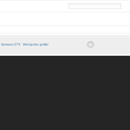
 Serwera OTS
Wersja bez grafiki