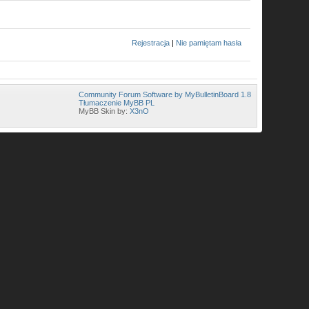
Rejestracja
|
Nie pamiętam hasła
Community Forum Software by MyBulletinBoard 1.8
Tłumaczenie MyBB PL
MyBB Skin by:
X3nO