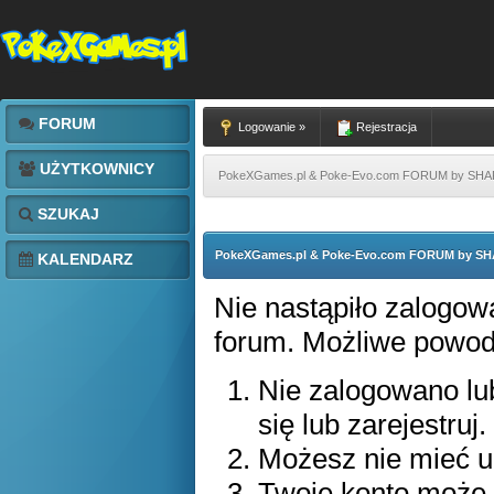
FORUM
Logowanie »
Rejestracja
UŻYTKOWNICY
PokeXGames.pl & Poke-Evo.com FORUM by SH
SZUKAJ
PokeXGames.pl & Poke-Evo.com FORUM by S
KALENDARZ
Nie nastąpiło zalogowa
forum. Możliwe powody 
Nie zalogowano lub
się lub zarejestruj.
Możesz nie mieć up
Twoje konto może 