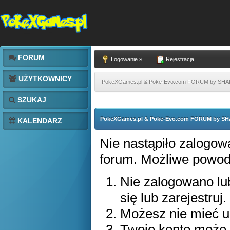
FORUM
Logowanie »
Rejestracja
UŻYTKOWNICY
PokeXGames.pl & Poke-Evo.com FORUM by SH
SZUKAJ
PokeXGames.pl & Poke-Evo.com FORUM by S
KALENDARZ
Nie nastąpiło zalogowa
forum. Możliwe powody 
Nie zalogowano lub
się lub zarejestruj.
Możesz nie mieć up
Twoje konto może 