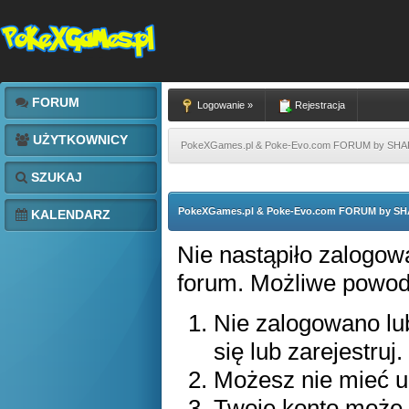
FORUM
Logowanie »
Rejestracja
UŻYTKOWNICY
PokeXGames.pl & Poke-Evo.com FORUM by SH
SZUKAJ
PokeXGames.pl & Poke-Evo.com FORUM by S
KALENDARZ
Nie nastąpiło zalogowa
forum. Możliwe powody 
Nie zalogowano lub
się lub zarejestruj.
Możesz nie mieć up
Twoje konto może 