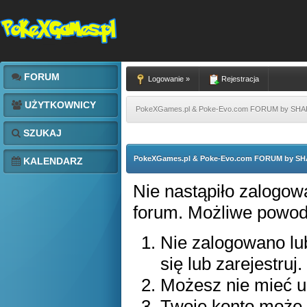
FORUM
Logowanie »
Rejestracja
UŻYTKOWNICY
PokeXGames.pl & Poke-Evo.com FORUM by SH
SZUKAJ
PokeXGames.pl & Poke-Evo.com FORUM by S
KALENDARZ
Nie nastąpiło zalogowa
forum. Możliwe powody 
Nie zalogowano lub
się lub zarejestruj.
Możesz nie mieć up
Twoje konto może 