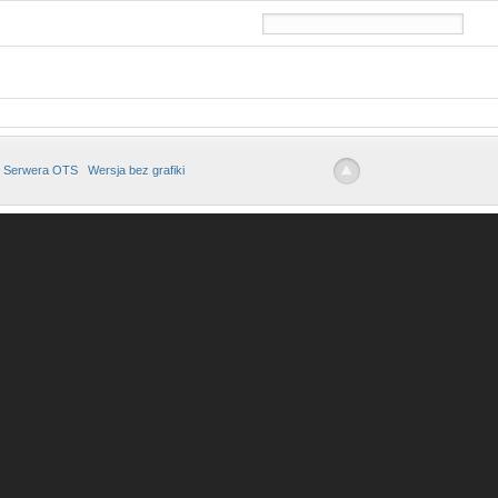
 Serwera OTS
Wersja bez grafiki