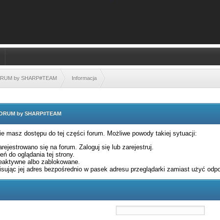
FORUM by SHARP#TEAM
Informacja
 FORUM by SHARP#TEAM
nie masz dostępu do tej części forum. Możliwe powody takiej sytuacji:
rejestrowano się na forum. Zaloguj się lub zarejestruj.
ń do oglądania tej strony.
eaktywne albo zablokowane.
sując jej adres bezpośrednio w pasek adresu przeglądarki zamiast użyć odpo