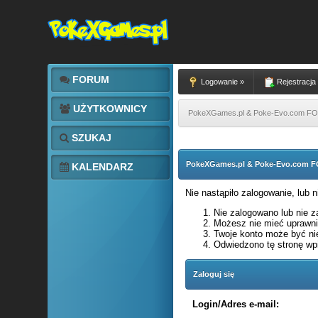
FORUM
Logowanie »
Rejestracja
UŻYTKOWNICY
PokeXGames.pl & Poke-Evo.com 
SZUKAJ
PokeXGames.pl & Poke-Evo.com
KALENDARZ
Nie nastąpiło zalogowanie, lub 
Nie zalogowano lub nie za
Możesz nie mieć uprawnie
Twoje konto może być ni
Odwiedzono tę stronę wpi
Zaloguj się
Login/Adres e-mail: