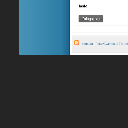
Hasło:
Kontakt
PokeXGames.pl Forum