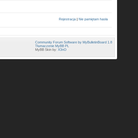
Rejestracja
|
Nie pamiętam hasła
Community Forum Software by MyBulletinBoard 1.8
Tłumaczenie MyBB PL
MyBB Skin by:
X3nO