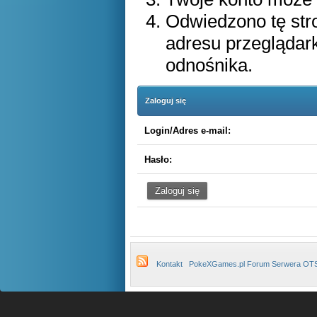
Odwiedzono tę str
adresu przeglądar
odnośnika.
Zaloguj się
Login/Adres e-mail:
Hasło:
Kontakt
PokeXGames.pl Forum Serwera OT