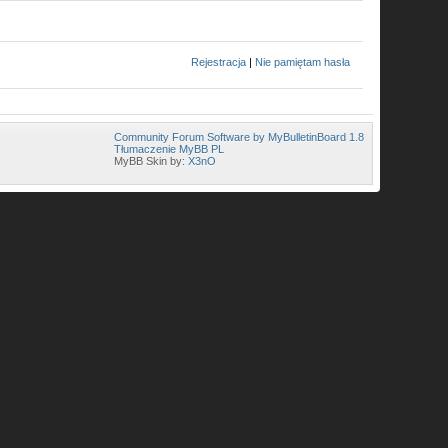
Rejestracja
|
Nie pamiętam hasła
Community Forum Software by MyBulletinBoard 1.8
Tłumaczenie MyBB PL
MyBB Skin by:
X3nO