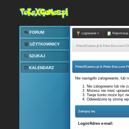
FORUM
Logowanie »
Rejestracja
UŻYTKOWNICY
PokeXGames.pl & Poke-Evo.com 
SZUKAJ
PokeXGames.pl & Poke-Evo.com
KALENDARZ
Nie nastąpiło zalogowanie, lub 
Nie zalogowano lub nie za
Możesz nie mieć uprawnie
Twoje konto może być ni
Odwiedzono tę stronę wpi
Zaloguj się
Login/Adres e-mail: