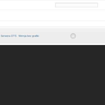
 Serwera OTS
Wersja bez grafiki