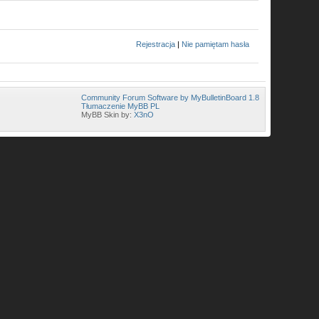
Rejestracja
|
Nie pamiętam hasła
Community Forum Software by MyBulletinBoard 1.8
Tłumaczenie MyBB PL
MyBB Skin by:
X3nO