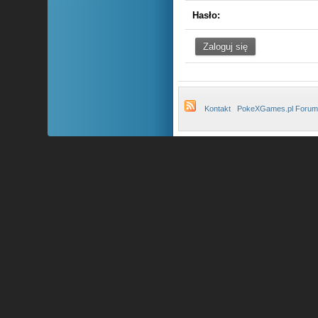
Hasło:
Kontakt
PokeXGames.pl Forum