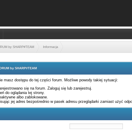
FORUM by SHARP#TEAM
Informacja
 FORUM by SHARP#TEAM
nie masz dostępu do tej części forum. Możliwe powody takiej sytuacji:
rejestrowano się na forum. Zaloguj się lub zarejestruj.
ń do oglądania tej strony.
eaktywne albo zablokowane.
sując jej adres bezpośrednio w pasek adresu przeglądarki zamiast użyć odpo