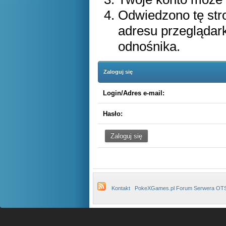
Odwiedzono tę str
adresu przeglądar
odnośnika.
Zaloguj się
Login/Adres e-mail:
Hasło:
Kontakt
PokeXGames.pl Forum Serwera OT