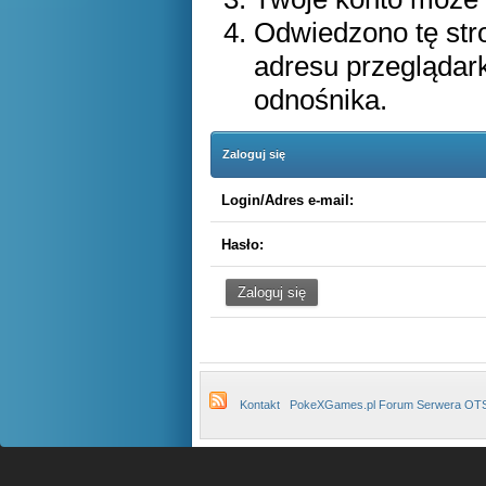
Odwiedzono tę str
adresu przeglądar
odnośnika.
Zaloguj się
Login/Adres e-mail:
Hasło:
Kontakt
PokeXGames.pl Forum Serwera OT