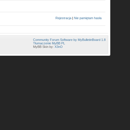
Rejestracja
|
Nie pamiętam hasła
Community Forum Software by MyBulletinBoard 1.8
Tłumaczenie MyBB PL
MyBB Skin by:
X3nO