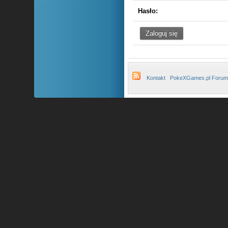
Hasło:
Kontakt
PokeXGames.pl Forum