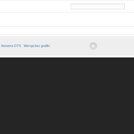
 Serwera OTS
Wersja bez grafiki