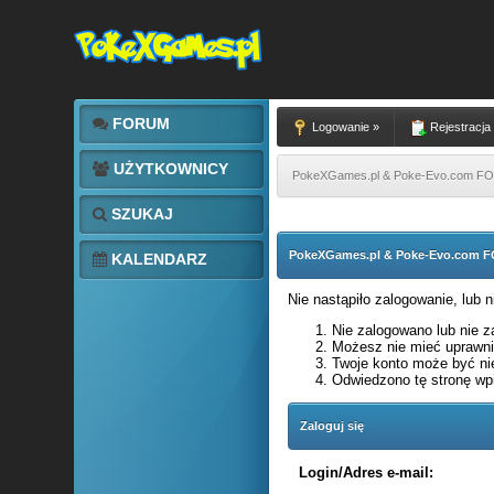
FORUM
Logowanie »
Rejestracja
UŻYTKOWNICY
PokeXGames.pl & Poke-Evo.com 
SZUKAJ
PokeXGames.pl & Poke-Evo.com
KALENDARZ
Nie nastąpiło zalogowanie, lub 
Nie zalogowano lub nie za
Możesz nie mieć uprawnie
Twoje konto może być ni
Odwiedzono tę stronę wpi
Zaloguj się
Login/Adres e-mail: