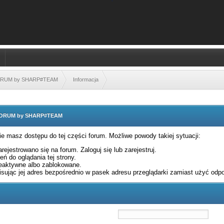
FORUM by SHARP#TEAM
Informacja
 FORUM by SHARP#TEAM
nie masz dostępu do tej części forum. Możliwe powody takiej sytuacji:
rejestrowano się na forum. Zaloguj się lub zarejestruj.
ń do oglądania tej strony.
eaktywne albo zablokowane.
sując jej adres bezpośrednio w pasek adresu przeglądarki zamiast użyć odpo