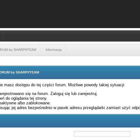
FORUM by SHARP#TEAM
Informacja
 FORUM by SHARP#TEAM
nie masz dostępu do tej części forum. Możliwe powody takiej sytuacji:
rejestrowano się na forum. Zaloguj się lub zarejestruj.
ń do oglądania tej strony.
eaktywne albo zablokowane.
sując jej adres bezpośrednio w pasek adresu przeglądarki zamiast użyć odpo