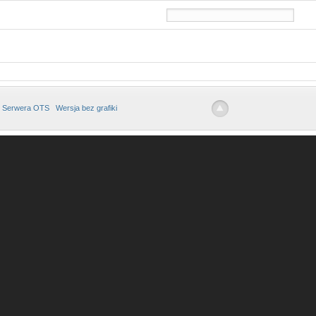
 Serwera OTS
Wersja bez grafiki