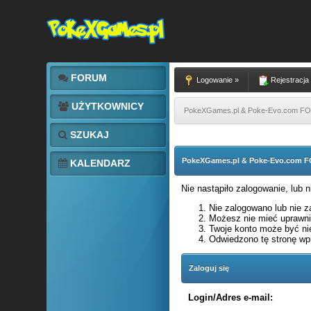
FORUM
Logowanie »
Rejestracja
UŻYTKOWNICY
PokeXGames.pl & Poke-Evo.com 
SZUKAJ
PokeXGames.pl & Poke-Evo.com
KALENDARZ
Nie nastąpiło zalogowanie, lub 
Nie zalogowano lub nie za
Możesz nie mieć uprawnie
Twoje konto może być ni
Odwiedzono tę stronę wpi
Zaloguj się
Login/Adres e-mail: