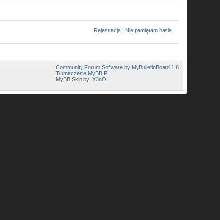
Rejestracja
|
Nie pamiętam hasła
Community Forum Software by MyBulletinBoard 1.8
Tłumaczenie MyBB PL
MyBB Skin by:
X3nO