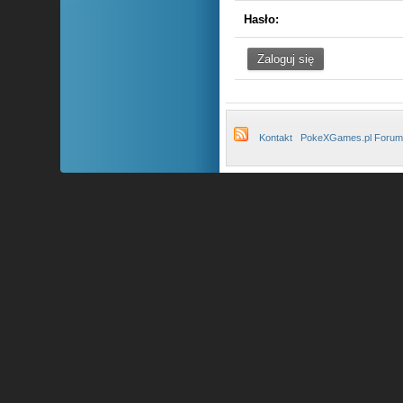
Hasło:
Kontakt
PokeXGames.pl Forum