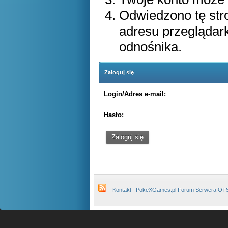
Odwiedzono tę str
adresu przeglądar
odnośnika.
Zaloguj się
Login/Adres e-mail:
Hasło:
Kontakt
PokeXGames.pl Forum Serwera OT