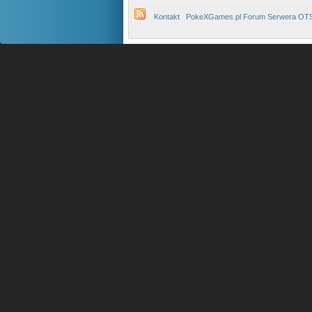
Kontakt
PokeXGames.pl Forum Serwera OT