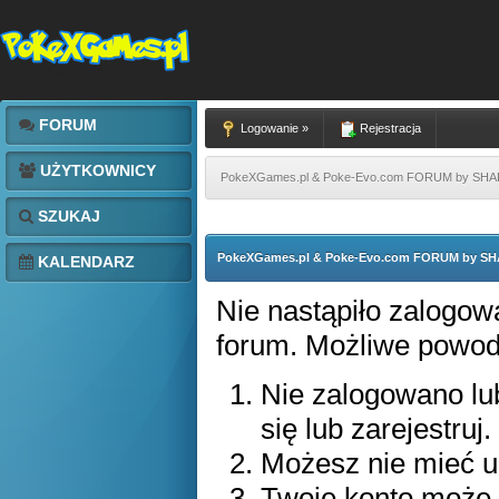
FORUM
Logowanie »
Rejestracja
UŻYTKOWNICY
PokeXGames.pl & Poke-Evo.com FORUM by SH
SZUKAJ
PokeXGames.pl & Poke-Evo.com FORUM by S
KALENDARZ
Nie nastąpiło zalogowa
forum. Możliwe powody 
Nie zalogowano lub
się lub zarejestruj.
Możesz nie mieć up
Twoje konto może 