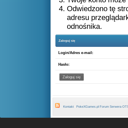
Odwiedzono tę str
adresu przeglądar
odnośnika.
Zaloguj się
Login/Adres e-mail:
Hasło:
Kontakt
PokeXGames.pl Forum Serwera OT