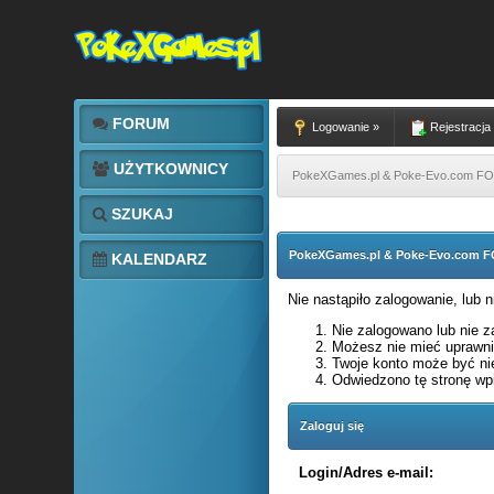
FORUM
Logowanie »
Rejestracja
UŻYTKOWNICY
PokeXGames.pl & Poke-Evo.com 
SZUKAJ
PokeXGames.pl & Poke-Evo.com
KALENDARZ
Nie nastąpiło zalogowanie, lub 
Nie zalogowano lub nie za
Możesz nie mieć uprawnie
Twoje konto może być ni
Odwiedzono tę stronę wpi
Zaloguj się
Login/Adres e-mail: