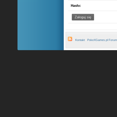
Hasło:
Kontakt
PokeXGames.pl Forum