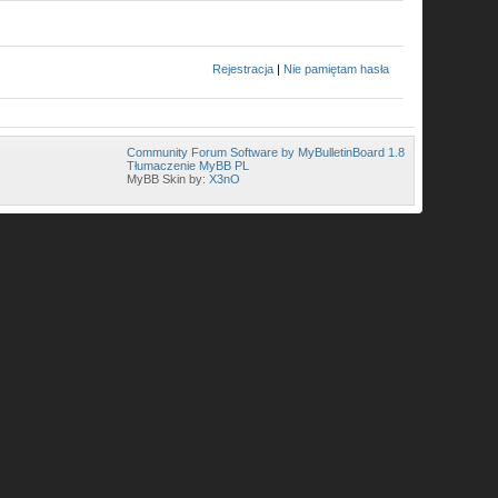
Rejestracja
|
Nie pamiętam hasła
Community Forum Software by MyBulletinBoard 1.8
Tłumaczenie MyBB PL
MyBB Skin by:
X3nO