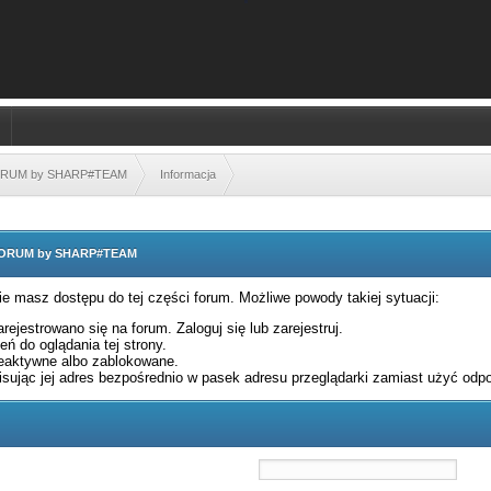
FORUM by SHARP#TEAM
Informacja
 FORUM by SHARP#TEAM
nie masz dostępu do tej części forum. Możliwe powody takiej sytuacji:
rejestrowano się na forum. Zaloguj się lub zarejestruj.
ń do oglądania tej strony.
eaktywne albo zablokowane.
sując jej adres bezpośrednio w pasek adresu przeglądarki zamiast użyć odpo