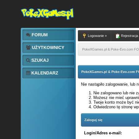
FORUM
Logowanie »
Rejestracja
UŻYTKOWNICY
PokeXGames.pl & Poke-Evo.com 
SZUKAJ
PokeXGames.pl & Poke-Evo.com
KALENDARZ
Nie nastąpiło zalogowanie, lub 
Nie zalogowano lub nie za
Możesz nie mieć uprawnie
Twoje konto może być ni
Odwiedzono tę stronę wpi
Zaloguj się
Login/Adres e-mail: