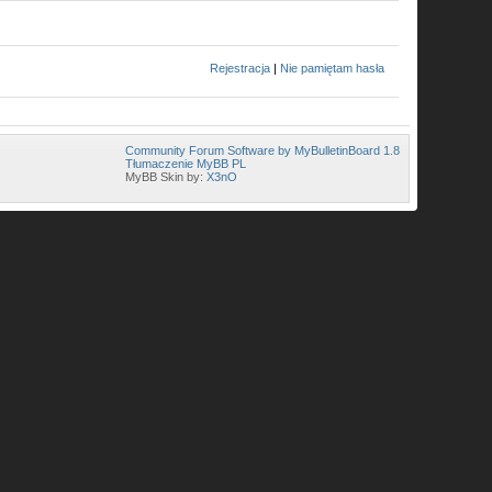
Rejestracja
|
Nie pamiętam hasła
Community Forum Software by MyBulletinBoard 1.8
Tłumaczenie MyBB PL
MyBB Skin by:
X3nO