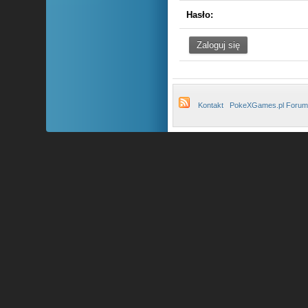
Hasło:
Kontakt
PokeXGames.pl Forum