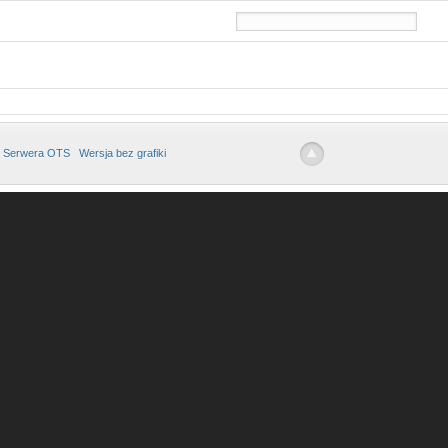
 Serwera OTS
Wersja bez grafiki