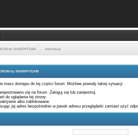
FORUM by SHARP#TEAM
Informacja
 FORUM by SHARP#TEAM
nie masz dostępu do tej części forum. Możliwe powody takiej sytuacji:
rejestrowano się na forum. Zaloguj się lub zarejestruj.
ń do oglądania tej strony.
eaktywne albo zablokowane.
sując jej adres bezpośrednio w pasek adresu przeglądarki zamiast użyć odpo