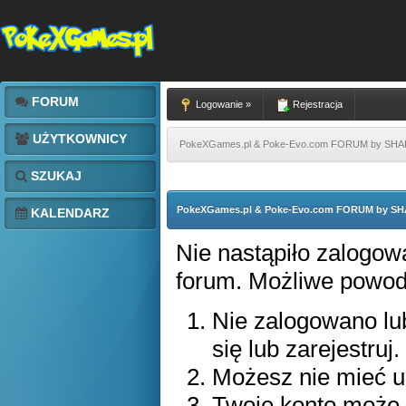
FORUM
Logowanie »
Rejestracja
UŻYTKOWNICY
PokeXGames.pl & Poke-Evo.com FORUM by SH
SZUKAJ
PokeXGames.pl & Poke-Evo.com FORUM by S
KALENDARZ
Nie nastąpiło zalogowa
forum. Możliwe powody 
Nie zalogowano lub
się lub zarejestruj.
Możesz nie mieć up
Twoje konto może 