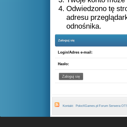
Odwiedzono tę str
adresu przeglądar
odnośnika.
Zaloguj się
Login/Adres e-mail:
Hasło:
Kontakt
PokeXGames.pl Forum Serwera OT