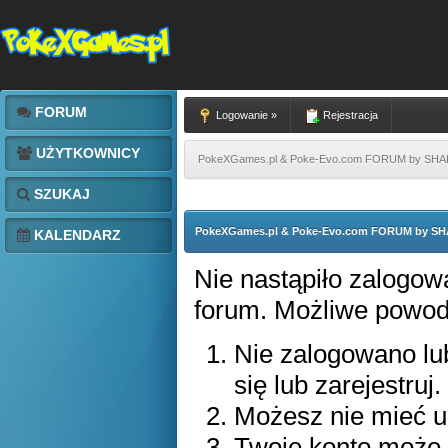
FORUM
Logowanie »
Rejestracja
UŻYTKOWNICY
PokeXGames.pl & Poke-Evo.com FORUM by SH
SZUKAJ
PokeXGames.pl & Poke-Evo.com FORUM by S
KALENDARZ
Nie nastąpiło zalogowa
forum. Możliwe powody 
Nie zalogowano lub
się lub zarejestruj.
Możesz nie mieć up
Twoje konto może 