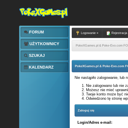
FORUM
Logowanie »
Rejestracja
UŻYTKOWNICY
PokeXGames.pl & Poke-Evo.com 
SZUKAJ
PokeXGames.pl & Poke-Evo.com
KALENDARZ
Nie nastąpiło zalogowanie, lub 
Nie zalogowano lub nie za
Możesz nie mieć uprawnie
Twoje konto może być ni
Odwiedzono tę stronę wpi
Zaloguj się
Login/Adres e-mail: