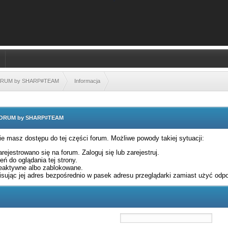
FORUM by SHARP#TEAM
Informacja
 FORUM by SHARP#TEAM
nie masz dostępu do tej części forum. Możliwe powody takiej sytuacji:
rejestrowano się na forum. Zaloguj się lub zarejestruj.
ń do oglądania tej strony.
eaktywne albo zablokowane.
sując jej adres bezpośrednio w pasek adresu przeglądarki zamiast użyć odpo