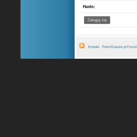
Hasło:
Kontakt
PokeXGames.pl Forum