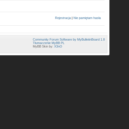
Rejestracja
|
Nie pamiętam hasła
Community Forum Software by MyBulletinBoard 1.8
Tłumaczenie MyBB PL
MyBB Skin by:
X3nO