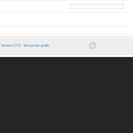
 Serwera OTS
Wersja bez grafiki