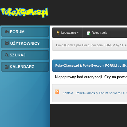
FORUM
Logowanie »
Rejestracja
UŻYTKOWNICY
PokeXGames.pl & Poke-Evo.com FORUM by SH
SZUKAJ
PokeXGames.pl & Poke-Evo.com FORUM by S
KALENDARZ
Niepoprawny kod autoryzacji. Czy na pewn
Kontakt
PokeXGames.pl Forum Serwera OT