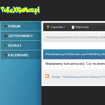
FORUM
Logowanie »
Rejestracja
UŻYTKOWNICY
PokeXGames.pl & Poke-Evo.com FORUM by SH
SZUKAJ
PokeXGames.pl & Poke-Evo.com FORUM by S
KALENDARZ
Niepoprawny kod autoryzacji. Czy na pewn
Kontakt
PokeXGames.pl Forum Serwera OT