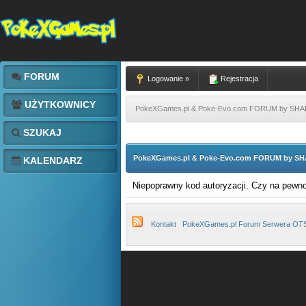
FORUM
Logowanie »
Rejestracja
UŻYTKOWNICY
PokeXGames.pl & Poke-Evo.com FORUM by SH
SZUKAJ
PokeXGames.pl & Poke-Evo.com FORUM by S
KALENDARZ
Niepoprawny kod autoryzacji. Czy na pewn
Kontakt
PokeXGames.pl Forum Serwera OT