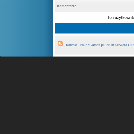
Komentarze
Ten użytkownik 
Kontakt
PokeXGames.pl Forum Serwera OT