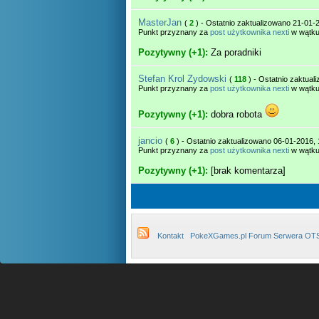
MasterJan
(
2
) - Ostatnio zaktualizowano 21-01-
Punkt przyznany za
post użytkownika nexti
w wątk
Pozytywny (+1):
Za poradniki
Stefan Krol Zydowski
(
118
) - Ostatnio zaktua
Punkt przyznany za
post użytkownika nexti
w wątk
Pozytywny (+1):
dobra robota
jancio
(
6
) - Ostatnio zaktualizowano 06-01-2016, 
Punkt przyznany za
post użytkownika nexti
w wątk
Pozytywny (+1):
[brak komentarza]
Kontakt
PokeXGames.pl Forum Serwera OT