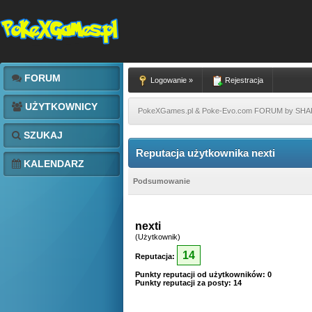
FORUM
Logowanie »
Rejestracja
UŻYTKOWNICY
PokeXGames.pl & Poke-Evo.com FORUM by SH
SZUKAJ
Reputacja użytkownika nexti
KALENDARZ
Podsumowanie
nexti
(Użytkownik)
14
Reputacja:
Punkty reputacji od użytkowników: 0
Punkty reputacji za posty: 14