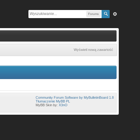
Forums
Wyświetl nową zawartość
Community Forum Software by MyBulletinBoard 1.8
Tłumaczenie MyBB PL
MyBB Skin by:
X3nO