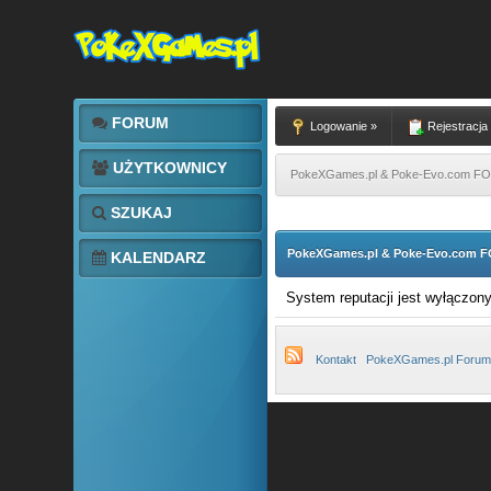
FORUM
Logowanie »
Rejestracja
UŻYTKOWNICY
PokeXGames.pl & Poke-Evo.com 
SZUKAJ
PokeXGames.pl & Poke-Evo.com
KALENDARZ
System reputacji jest wyłączony
Kontakt
PokeXGames.pl Forum