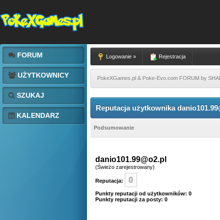
FORUM
Logowanie »
Rejestracja
UŻYTKOWNICY
PokeXGames.pl & Poke-Evo.com FORUM by SH
SZUKAJ
Reputacja użytkownika danio101.99
KALENDARZ
Podsumowanie
danio101.99@o2.pl
(Świeżo zarejestrowany)
0
Reputacja:
Punkty reputacji od użytkowników: 0
Punkty reputacji za posty: 0