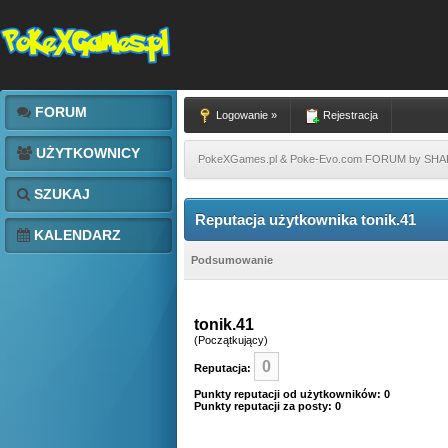
FORUM
Logowanie »
Rejestracja
UŻYTKOWNICY
PokeXGames.pl & Poke-Evo.com FORUM by SH
SZUKAJ
Reputacja użytkownika tonik.41
KALENDARZ
Podsumowanie
tonik.41
(Początkujący)
0
Reputacja:
Punkty reputacji od użytkowników: 0
Punkty reputacji za posty: 0