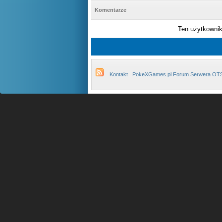
Komentarze
Ten użytkownik 
Kontakt
PokeXGames.pl Forum Serwera OT