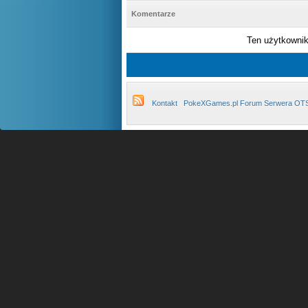
Komentarze
Ten użytkownik 
Kontakt
PokeXGames.pl Forum Serwera OT