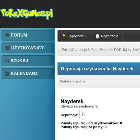
FORUM
Logowanie »
Rejestracja
UŻYTKOWNICY
PokeXGames.pl & Poke-Evo.com FORUM by SH
SZUKAJ
Reputacja użytkownika Nayderek
KALENDARZ
Podsumowanie
Nayderek
(Świeżo zarejestrowany)
0
Reputacja:
Punkty reputacji od użytkowników: 0
Punkty reputacji za posty: 0