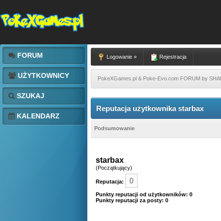
FORUM
Logowanie »
Rejestracja
UŻYTKOWNICY
PokeXGames.pl & Poke-Evo.com FORUM by SH
SZUKAJ
Reputacja użytkownika starbax
KALENDARZ
Podsumowanie
starbax
(Początkujący)
0
Reputacja:
Punkty reputacji od użytkowników: 0
Punkty reputacji za posty: 0