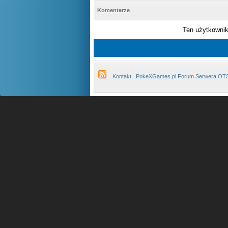
Komentarze
Ten użytkownik 
Kontakt
PokeXGames.pl Forum Serwera OT