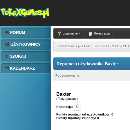
FORUM
Logowanie »
Rejestracja
UŻYTKOWNICY
PokeXGames.pl & Poke-Evo.com FORUM by SH
SZUKAJ
Reputacja użytkownika Baxter
KALENDARZ
Podsumowanie
Baxter
(Początkujący)
0
Reputacja:
Punkty reputacji od użytkowników: 0
Punkty reputacji za posty: 0