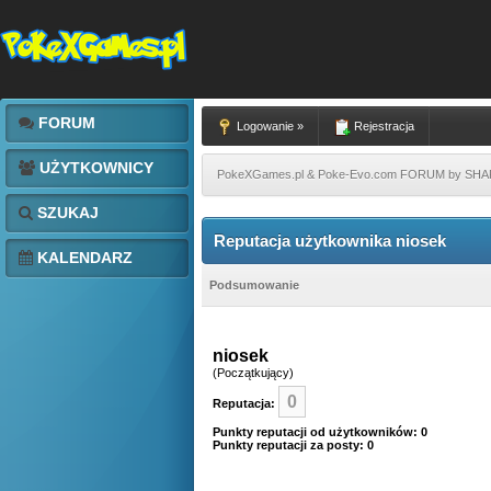
FORUM
Logowanie »
Rejestracja
UŻYTKOWNICY
PokeXGames.pl & Poke-Evo.com FORUM by SH
SZUKAJ
Reputacja użytkownika niosek
KALENDARZ
Podsumowanie
niosek
(Początkujący)
0
Reputacja:
Punkty reputacji od użytkowników: 0
Punkty reputacji za posty: 0