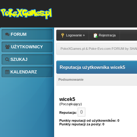
FORUM
Logowanie »
Rejestracja
UŻYTKOWNICY
PokeXGames.pl & Poke-Evo.com FORUM by SH
SZUKAJ
Reputacja użytkownika wicek5
KALENDARZ
Podsumowanie
wicek5
(Początkujący)
0
Reputacja:
Punkty reputacji od użytkowników: 0
Punkty reputacji za posty: 0