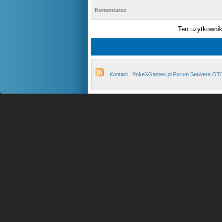
Komentarze
Ten użytkownik 
Kontakt
PokeXGames.pl Forum Serwera OT