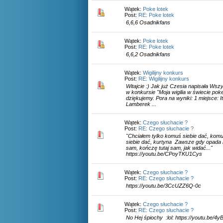
Wątek:
Poke lotek
Post:
RE: Poke lotek
6,6,6 Osadnikfans
Wątek:
Poke lotek
Post:
RE: Poke lotek
6,6,2 Osadnikfans
Wątek:
Wigilijny konkurs
Post:
RE: Wigilijny konkurs
Witajcie :) Jak już Czesia napisała Wszy
w konkursie "Moja wigilia w świecie po
dziękujemy. Pora na wyniki: 1 miejsce: It
Lamberek ...
Wątek:
Czego słuchacie ?
Post:
RE: Czego słuchacie ?
"Chciałem tylko komuś siebie dać, kom
siebie dać, kurtyna Zawsze gdy opada 
sam, kończę tutaj sam, jak widać..."
https://youtu.be/CPoyTKU1Cys
Wątek:
Czego słuchacie ?
Post:
RE: Czego słuchacie ?
https://youtu.be/3CcUZZ6Q-0c
Wątek:
Czego słuchacie ?
Post:
RE: Czego słuchacie ?
No Hej śpiochy :lol: https://youtu.be/