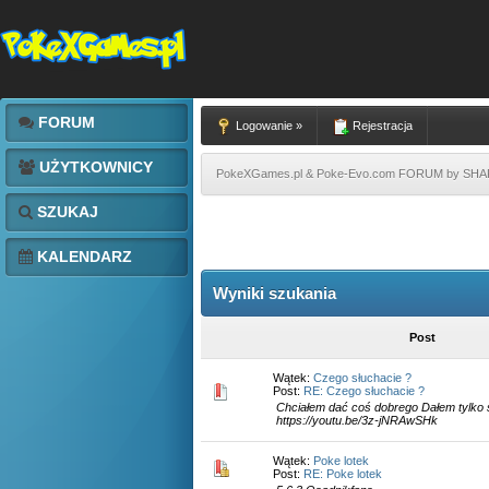
FORUM
Logowanie »
Rejestracja
UŻYTKOWNICY
PokeXGames.pl & Poke-Evo.com FORUM by SH
SZUKAJ
KALENDARZ
Wyniki szukania
Post
Wątek:
Czego słuchacie ?
Post:
RE: Czego słuchacie ?
Chciałem dać coś dobrego Dałem tylko sie
https://youtu.be/3z-jNRAwSHk
Wątek:
Poke lotek
Post:
RE: Poke lotek