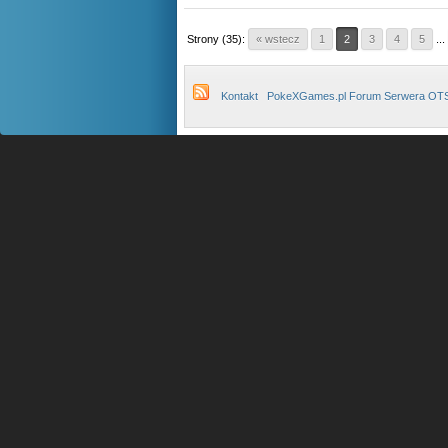
Strony (35):
« wstecz
1
2
3
4
5
...
Kontakt
PokeXGames.pl Forum Serwera OT