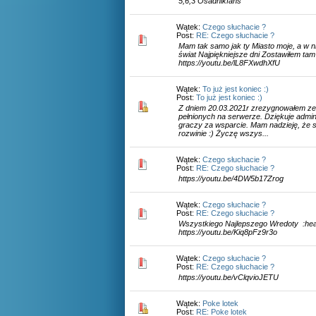
5,6,3 Osadnikfans
Wątek:
Czego słuchacie ?
Post:
RE: Czego słuchacie ?
Mam tak samo jak ty Miasto moje, a w n
świat Najpiękniejsze dni Zostawiłem t
https://youtu.be/lL8FXwdhXfU
Wątek:
To już jest koniec :)
Post:
To już jest koniec :)
Z dniem 20.03.2021r zrezygnowałem ze 
pełnionych na serwerze. Dziękuje adminis
graczy za wsparcie. Mam nadzieję, że s
rozwinie :) Życzę wszys...
Wątek:
Czego słuchacie ?
Post:
RE: Czego słuchacie ?
https://youtu.be/4DW5b17Zrog
Wątek:
Czego słuchacie ?
Post:
RE: Czego słuchacie ?
Wszystkiego Najlepszego Wredoty :hea
https://youtu.be/Kiq8pFz9r3o
Wątek:
Czego słuchacie ?
Post:
RE: Czego słuchacie ?
https://youtu.be/vClqvioJETU
Wątek:
Poke lotek
Post:
RE: Poke lotek