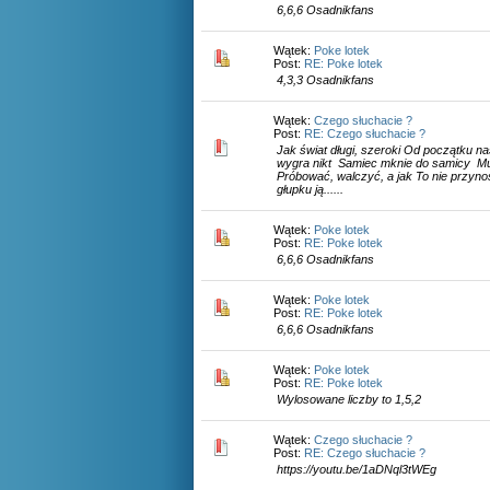
6,6,6 Osadnikfans
Wątek:
Poke lotek
Post:
RE: Poke lotek
4,3,3 Osadnikfans
Wątek:
Czego słuchacie ?
Post:
RE: Czego słuchacie ?
Jak świat długi, szeroki Od początku na
wygra nikt Samiec mknie do samicy Mu
Próbować, walczyć, a jak To nie przyno
głupku ją......
Wątek:
Poke lotek
Post:
RE: Poke lotek
6,6,6 Osadnikfans
Wątek:
Poke lotek
Post:
RE: Poke lotek
6,6,6 Osadnikfans
Wątek:
Poke lotek
Post:
RE: Poke lotek
Wylosowane liczby to 1,5,2
Wątek:
Czego słuchacie ?
Post:
RE: Czego słuchacie ?
https://youtu.be/1aDNql3tWEg