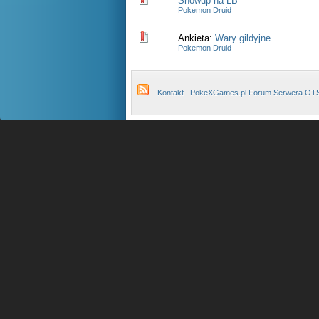
Showup na LB
Pokemon Druid
Ankieta:
Wary gildyjne
Pokemon Druid
Kontakt
PokeXGames.pl Forum Serwera OT