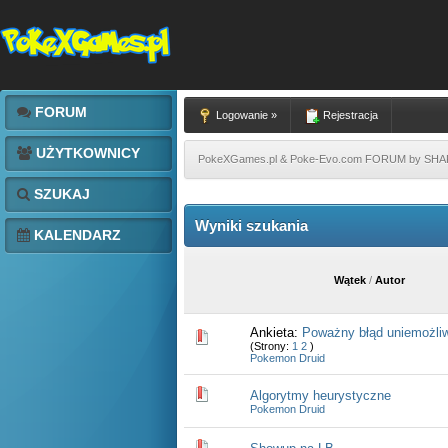
FORUM
Logowanie »
Rejestracja
UŻYTKOWNICY
PokeXGames.pl & Poke-Evo.com FORUM by SH
SZUKAJ
Wyniki szukania
KALENDARZ
Wątek
/
Autor
Ankieta:
Poważny błąd uniemożliw
(Strony:
1
2
)
Pokemon Druid
Algorytmy heurystyczne
Pokemon Druid