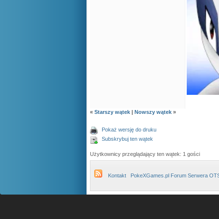
«
Starszy wątek
|
Nowszy wątek
»
Pokaż wersję do druku
Subskrybuj ten wątek
Użytkownicy przeglądający ten wątek: 1 gości
Kontakt
PokeXGames.pl Forum Serwera OT