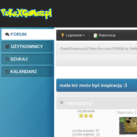
FORUM
Logowanie »
Rejestracja
UŻYTKOWNICY
PokeXGames.pl & Poke-Evo.com FORUM by SH
SZUKAJ
KALENDARZ
nuda też może być inspiracją :3
international
Użytkownik
Napisano 1
Liczba postów: 57
Liczba wątków: 12