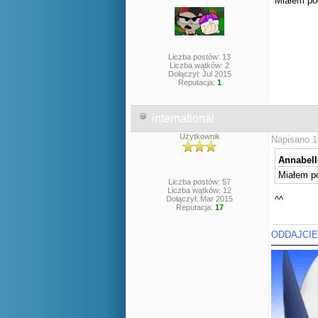
Miałem pod
Liczba postów: 13
Liczba wątków: 2
Dołączył: Jul 2015
Reputacja:
1
international
Użytkownik
Napisano 1
Annabelle
Miałem po
Liczba postów: 57
Liczba wątków: 12
Dołączył: Mar 2015
^^
Reputacja:
17
ODDAJCIE