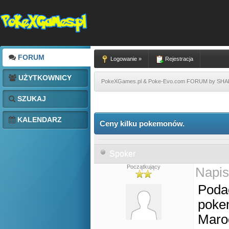
FORUM
Logowanie »
Rejestracja
UŻYTKOWNICY
PokeXGames.pl & Poke-Evo.com FORUM by SH
SZUKAJ
KALENDARZ
Ceny kilku pokemonów.
Spoker
Początkujący
Napis
Podac
poke
Maro