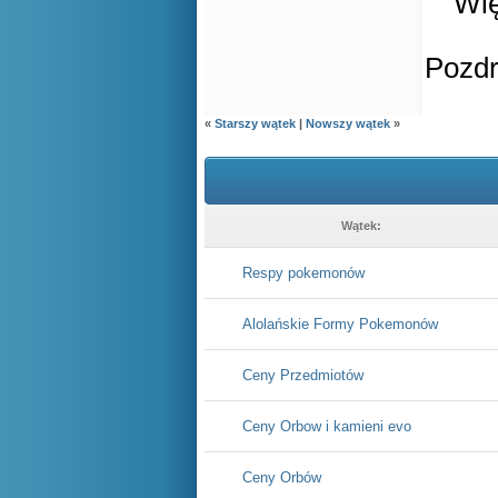
Wię
Pozd
«
Starszy wątek
|
Nowszy wątek
»
Wątek:
Respy pokemonów
Alolańskie Formy Pokemonów
Ceny Przedmiotów
Ceny Orbow i kamieni evo
Ceny Orbów