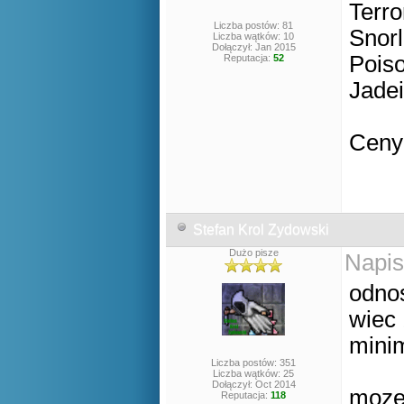
Terro
Liczba postów: 81
Snorl
Liczba wątków: 10
Dołączył: Jan 2015
Poiso
Reputacja:
52
Jadei
Ceny
Stefan Krol Zydowski
Dużo pisze
Napis
odnos
wiec 
mini
Liczba postów: 351
Liczba wątków: 25
Dołączył: Oct 2014
moze
Reputacja:
118