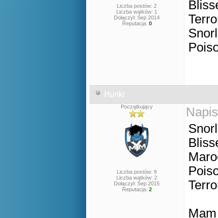
Bliss
Liczba postów: 2
Liczba wątków: 1
Terro
Dołączył: Sep 2014
Reputacja:
0
Snor
Pois
Hunki
Początkujący
Napis
Snorl
Bliss
Maro
Poiso
Liczba postów: 9
Liczba wątków: 2
Terro
Dołączył: Sep 2015
Reputacja:
2
Mam 