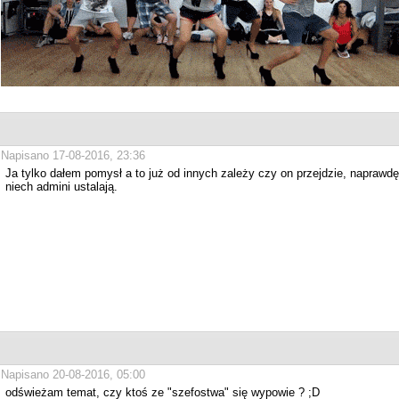
Napisano 17-08-2016, 23:36
Ja tylko dałem pomysł a to już od innych zależy czy on przejdzie, naprawdę b
niech admini ustalają.
Napisano 20-08-2016, 05:00
odświeżam temat, czy ktoś ze "szefostwa" się wypowie ? ;D