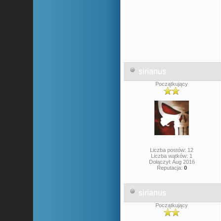
sirianus
Początkujący
Liczba postów: 12
Liczba wątków: 1
Dołączył: Aug 2016
Reputacja:
0
sirianus
Początkujący