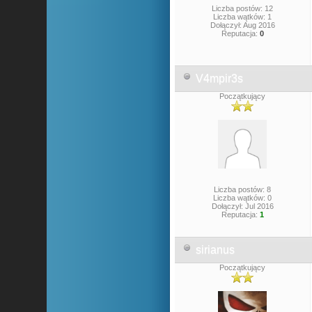
Liczba postów: 12
Liczba wątków: 1
Dołączył: Aug 2016
Reputacja:
0
V4mpir3s
Początkujący
Liczba postów: 8
Liczba wątków: 0
Dołączył: Jul 2016
Reputacja:
1
sirianus
Początkujący