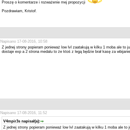
Proszę o komentarze i rozważenie mej propozycji
Pozdrawiam, Kristof.
Napisano 17-08-2016, 10:58
Z jednej strony popieram ponieważ low lvl zaatakują w kilku 1 moba ale to ju
dostaje exp a 2 strona medalu to że ktoś z legą będzie brał kasę za wbijanie
Napisano 17-08-2016, 11:52
V4mpir3s napisał(a):
Z jednej strony popieram ponieważ low lvl zaatakują w kilku 1 moba ale to j