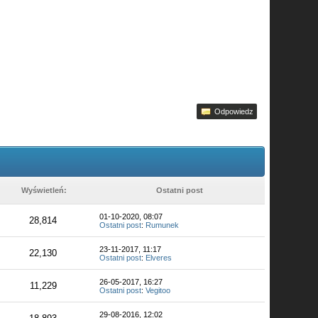
Odpowiedz
Wyświetleń:
Ostatni post
01-10-2020, 08:07
28,814
Ostatni post
:
Rumunek
23-11-2017, 11:17
22,130
Ostatni post
:
Elveres
26-05-2017, 16:27
11,229
Ostatni post
:
Vegitoo
29-08-2016, 12:02