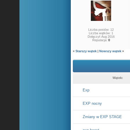
Liczba postów: 12
Liczba wątków: 1
Dołączył: Aug 2016
Reputacja:
0
«
Starszy wątek
|
Nowszy wątek
»
Wątek:
Exp
EXP nocny
Zmiany w EXP STAGE