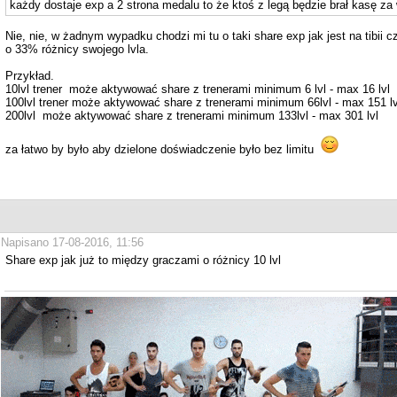
każdy dostaje exp a 2 strona medalu to że ktoś z legą będzie brał kasę za w
Nie, nie, w żadnym wypadku chodzi mi tu o taki share exp jak jest na tibii c
o 33% różnicy swojego lvla.
Przykład.
10lvl trener może aktywować share z trenerami minimum 6 lvl - max 16 lvl
100lvl trener może aktywować share z trenerami minimum 66lvl - max 151 lv
200lvl może aktywować share z trenerami minimum 133lvl - max 301 lvl
za łatwo by było aby dzielone doświadczenie było bez limitu
Napisano 17-08-2016, 11:56
Share exp jak już to między graczami o różnicy 10 lvl