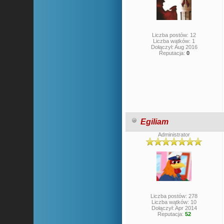
Liczba postów: 12
Liczba wątków: 1
Dołączył: Aug 2016
Reputacja:
0
Egiliam
Administrator
Liczba postów: 278
Liczba wątków: 10
Dołączył: Apr 2014
Reputacja:
52