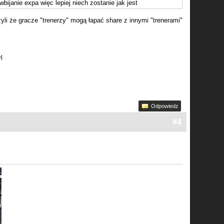
bijanie expa więc lepiej niech zostanie jak jest
zyli że gracze "trenerzy" mogą łapać share z innymi "trenerami"
l
Odpowiedz
#4