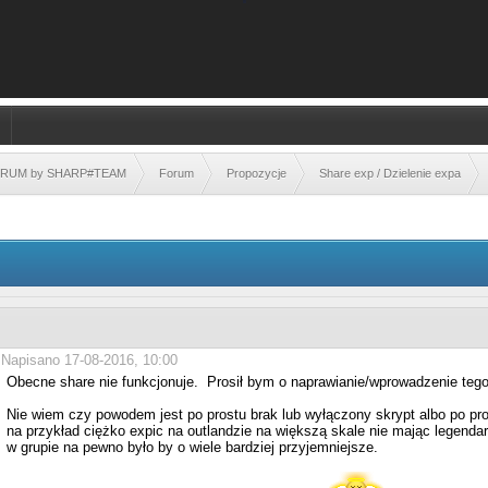
FORUM by SHARP#TEAM
Forum
Propozycje
Share exp / Dzielenie expa
Napisano 17-08-2016, 10:00
Obecne share nie funkcjonuje. Prosił bym o naprawianie/wprowadzenie tego
Nie wiem czy powodem jest po prostu brak lub wyłączony skrypt albo po pro
na przykład ciężko expic na outlandzie na większą skale nie mając legend
w grupie na pewno było by o wiele bardziej przyjemniejsze.