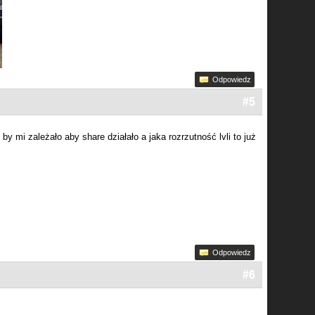
Odpowiedz
#5
y mi zależało aby share działało a jaka rozrzutność lvli to już
Odpowiedz
#6