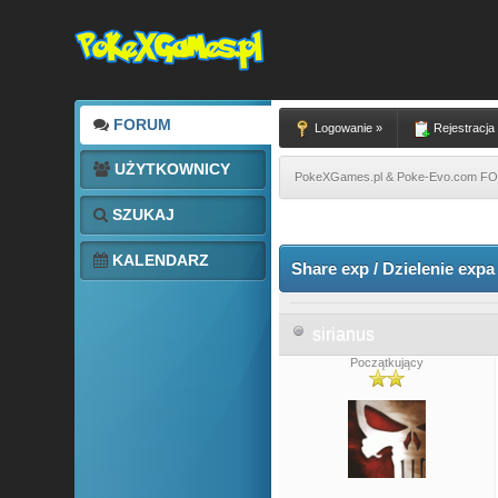
FORUM
Logowanie »
Rejestracja
UŻYTKOWNICY
PokeXGames.pl & Poke-Evo.com 
SZUKAJ
0 głosów - średnia: 0
1
2
3
4
5
KALENDARZ
Share exp / Dzielenie expa
sirianus
Początkujący