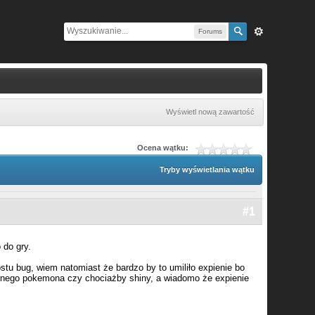
Forums
Wyświetl nową zawartość
Ocena wątku:
Tryby wyświetlania wątku
#1
 do gry.
stu bug, wiem natomiast że bardzo by to umiliło expienie bo
arnego pokemona czy chociażby shiny, a wiadomo że expienie