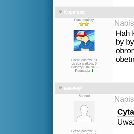
Koperasty
Początkujący
Napis
Hah 
by by
obro
obetn
Liczba postów: 31
Liczba wątków: 8
Dołączył: Jul 2015
Reputacja:
1
zucimnjf
Banned
Napis
Cyta
Uważ
Liczba postów: 36