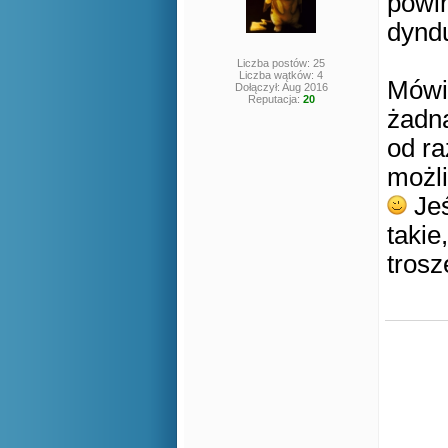
powi
dynd
Liczba postów: 25
Liczba wątków: 4
Mówi
Dołączył: Aug 2016
Reputacja:
20
żadną
od r
możl
Jeś
takie
trosz