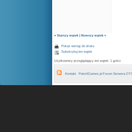
«
Starszy wątek
|
Nowszy wątek
»
Pokaż wersję do druku
Subskrybuj ten wątek
Użytkownicy przeglądający ten wątek: 1 gości
Kontakt
PokeXGames.pl Forum Serwera OT