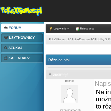
FORUM
Logowanie »
Rejestracja
UŻYTKOWNICY
PokeXGames.pl & Poke-Evo.com FORUM by SH
SZUKAJ
KALENDARZ
Różnica płci
zucimnjf
Banned
Napis
Na i
można
to ró
Liczba postów: 36