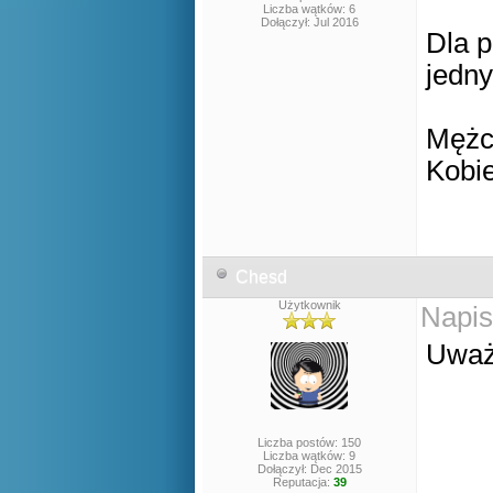
Liczba wątków: 6
Dołączył: Jul 2016
Dla p
jedny
Mężc
Kobi
Chesd
Użytkownik
Napis
Uważa
Liczba postów: 150
Liczba wątków: 9
Dołączył: Dec 2015
Reputacja:
39