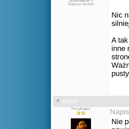
Liczba wątków: 6
Dołączył: Jul 2016
Nic 
silni
A ta
inne 
stron
Ważne
pust
pw1602
Początkujący
Napis
Nie p