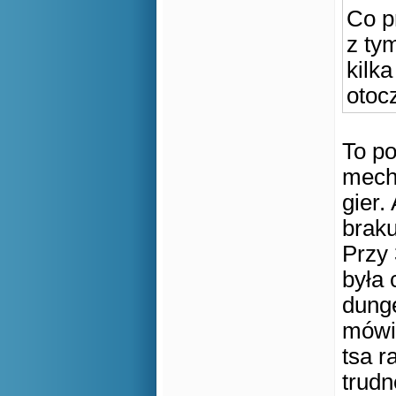
Co p
z ty
kilk
otoc
To po
mecha
gier.
braku
Przy 
była 
dunge
mówią
tsa r
trudn