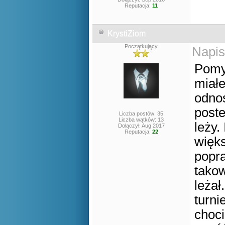
Reputacja:
11
KrystiZiom
Początkujący
Napis
Pomy
miał
odnoś
poste
Liczba postów: 35
Liczba wątków: 13
leży.
Dołączył: Aug 2017
Reputacja:
22
więks
popra
takow
leża
turni
choci