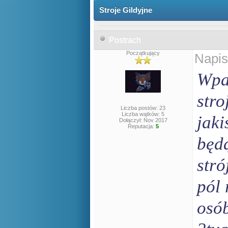
Stroje Gildyjne
Postrach
Początkujący
Napis
Wpa
stro
Liczba postów: 23
Liczba wątków: 5
jaki
Dołączył: Nov 2017
Reputacja:
5
będą
stró
pól
osó