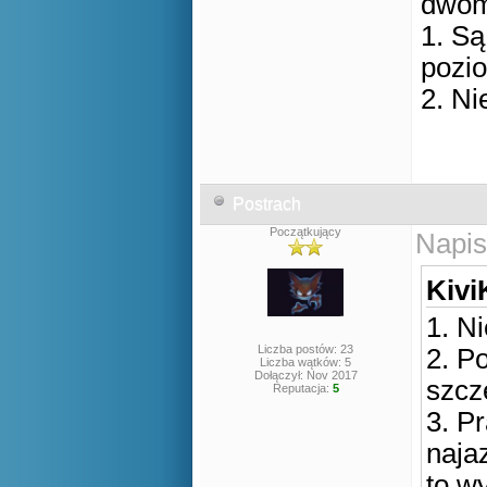
dwom
1. S
pozi
2. N
Postrach
Początkujący
Napis
Kivi
1. N
Liczba postów: 23
2. P
Liczba wątków: 5
Dołączył: Nov 2017
szcz
Reputacja:
5
3. Pr
naja
to wy