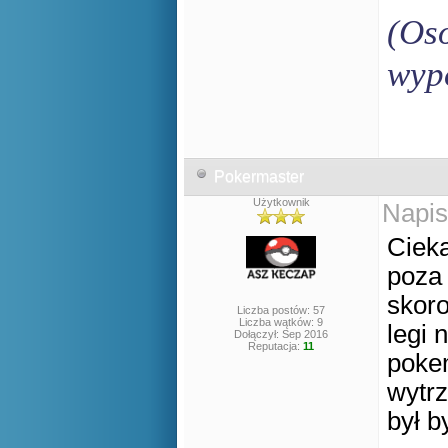
(Oso
wyp
Pokermaster
Użytkownik
Napis
Cieka
poza 
skoro
Liczba postów: 57
Liczba wątków: 9
legi 
Dołączył: Sep 2016
Reputacja:
11
pokem
wytrz
był 