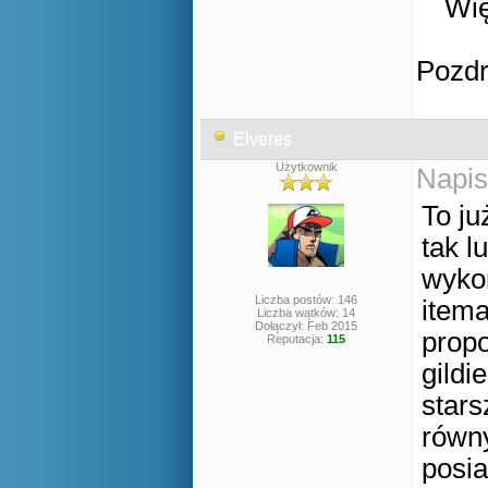
Wię
Pozd
Elveres
Użytkownik
Napis
To ju
tak l
wykon
Liczba postów: 146
itema
Liczba wątków: 14
Dołączył: Feb 2015
prop
Reputacja:
115
gildi
stars
równ
posia