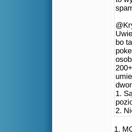
spam
@Kry
Uwie
bo t
poke
osob
200+
umiej
dwom
1. S
pozi
2. N
1. M