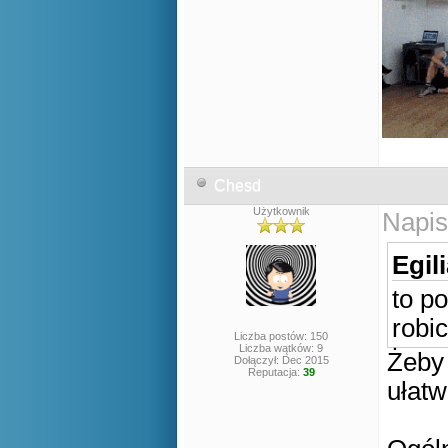
Chesd
Użytkownik
Napis
Egil
to p
robi
Liczba postów: 150
Liczba wątków: 9
Żeby 
Dołączył: Dec 2015
Reputacja:
39
ułatw