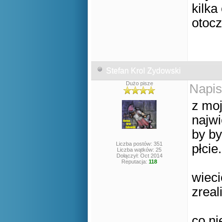
kilka
otocz
Stefan Krol Zydowski
Dużo pisze
Napis
z mo
najw
by by
Liczba postów: 351
płcie.
Liczba wątków: 25
Dołączył: Oct 2014
Reputacja:
118
wieci
zreal
co ni