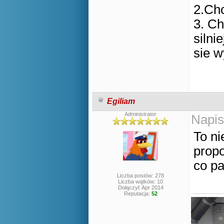
2.Ch
3. Ch
silni
sie w
Egiliam
Administrator
Napis
To ni
propo
co pa
Liczba postów: 278
Liczba wątków: 10
Dołączył: Apr 2014
Reputacja:
52