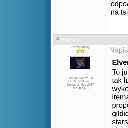
odpo
na ts
Postrach
Początkujący
Napis
Elve
To j
Liczba postów: 23
tak l
Liczba wątków: 5
Dołączył: Nov 2017
wykon
Reputacja:
5
item
prop
gild
star