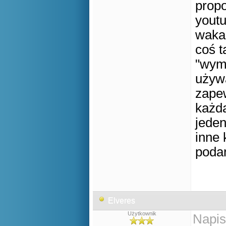
prop
yout
waka
coś ta
"wymy
używ
zapew
każda
jeden
inne 
poda
Elveres
Użytkownik
Napis