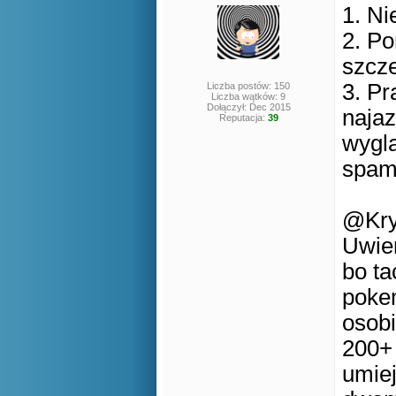
1. Ni
2. Po
szcz
3. Pr
Liczba postów: 150
Liczba wątków: 9
Dołączył: Dec 2015
najaz
Reputacja:
39
wyglą
spamu
@Kry
Uwier
bo ta
pokem
osobi
200+ 
umiej