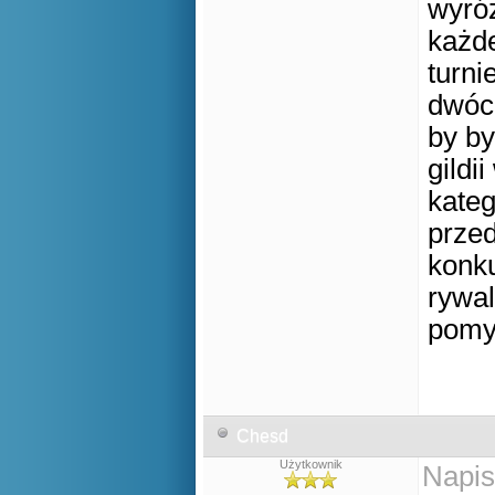
wyróż
każde
turni
dwóch
by by
gildi
kateg
przed
konku
rywal
pomys
Chesd
Użytkownik
Napis