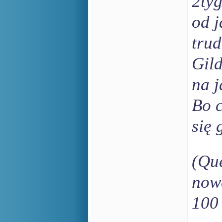
2tyg
od j
trud
Gild
na j
Bo c
się 
(Que
now
100