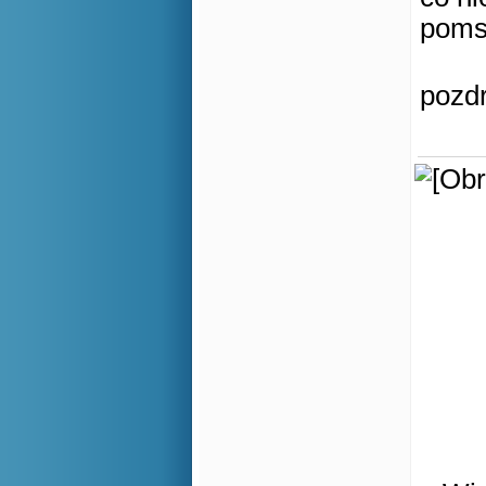
poms
pozd