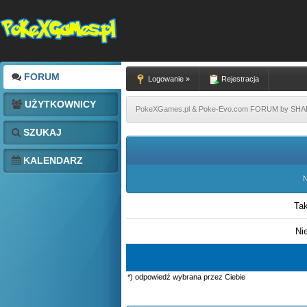
FORUM
Logowanie »
Rejestracja
UŻYTKOWNICY
PokeXGames.pl & Poke-Evo.com FORUM by SH
SZUKAJ
KALENDARZ
N
Ta
Ni
*) odpowiedź wybrana przez Ciebie