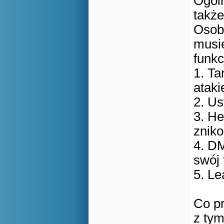
Ogóln
także
Osobi
musie
funkc
1. Ta
ataki
2. Us
3. He
znik
4. DM
swój 
5. Le
Co pr
z tym