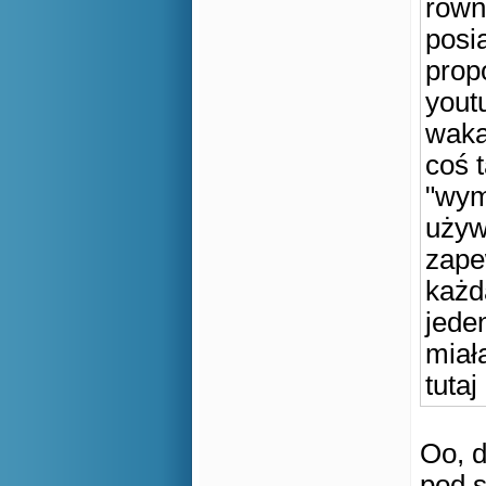
równ
posia
prop
yout
waka
coś t
"wym
używ
zape
każd
jeden
miał
tuta
Oo, 
pod s