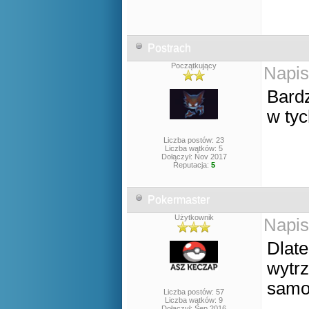
Postrach
Początkujący
Napis
Bardz
w tyc
Liczba postów: 23
Liczba wątków: 5
Dołączył: Nov 2017
Reputacja:
5
Pokermaster
Użytkownik
Napis
Dlat
wytrz
samo 
Liczba postów: 57
Liczba wątków: 9
Dołączył: Sep 2016