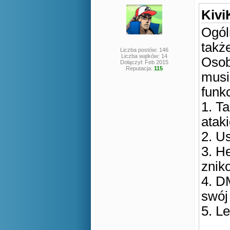
Kivi
Ogól
także
Liczba postów: 146
Liczba wątków: 14
Osob
Dołączył: Feb 2015
Reputacja:
115
musi
funkc
1. T
atak
2. U
3. H
znik
4. D
swój 
5. Le