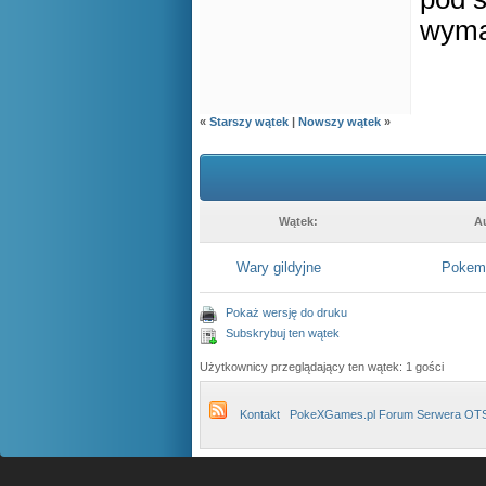
wyma
«
Starszy wątek
|
Nowszy wątek
»
Wątek:
A
Wary gildyjne
Pokemo
Pokaż wersję do druku
Subskrybuj ten wątek
Użytkownicy przeglądający ten wątek: 1 gości
Kontakt
PokeXGames.pl Forum Serwera OT